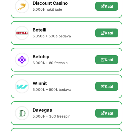
Discount Casino
Katıl
5.000₺ nakit iade
Betelli
Katıl
5.050₺ + 500₺ bedava
Betchip
Katıl
6.000₺ + 80 freespin
Winnit
Katıl
5.000₺ + 500₺ bedava
Davegas
Katıl
5.000₺ + 300 freespin