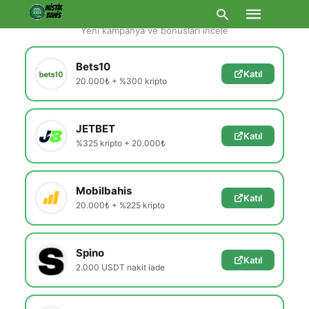
En Güvenilir Siteler
Yeni kampanya ve bonusları incele
Bets10
Katıl
20.000₺ + %300 kripto
Type
your
JETBET
search
Katıl
query
%325 kripto + 20.000₺
and
hit
enter:
Mobilbahis
Katıl
20.000₺ + %225 kripto
Spino
Katıl
2.000 USDT nakit iade