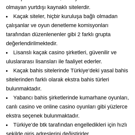
olmayan yurtdışı kaynaklı sitelerdir.
Kaçak siteler, hiçbir kuruluşa bağlı olmadan
çalışanlar ve oyun denetleme komisyonları
tarafından düzenlenenler gibi 2 farklı grupta
değerlendirilmektedir.
Lisanslı kaçak casino şirketleri, güvenilir ve
uluslararası lisansları ile faaliyet ederler.
Kaçak bahis sitelerinde Türkiye’deki yasal bahis
sitelerinden farklı olarak ekstra bahis türleri
bulunmaktadır.
Yabancı bahis şirketlerinde kumarhane oyunları,
canlı casino ve online casino oyunları gibi yüzlerce
ekstra seçenek bulunmaktadır.
Türkiye’de btk tarafından engelledikleri için hızlı
şekilde giriş adreslerini değiştirirler.