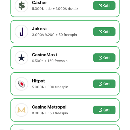
Casher
Katıl
5.000₺ iade + 1.000₺ risksiz
Jokera
Katıl
3.000₺ %200 + 50 freespin
CasinoMaxi
Katıl
6.500₺ + 150 freespin
Hitpot
Katıl
5.000₺ + 100 freespin
Casino Metropol
Katıl
8.000₺ + 150 freespin