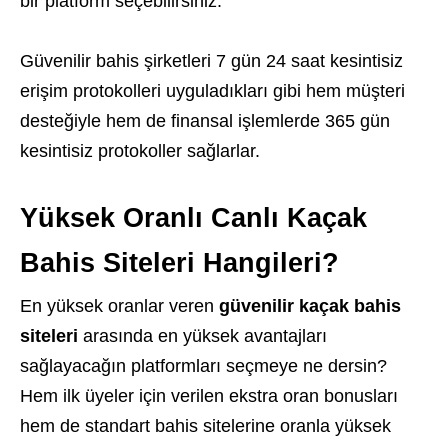
bir platform seçebilirsiniz.
Güvenilir bahis şirketleri 7 gün 24 saat kesintisiz
erişim protokolleri uyguladıkları gibi hem müşteri
desteğiyle hem de finansal işlemlerde 365 gün
kesintisiz protokoller sağlarlar.
Yüksek Oranlı Canlı Kaçak
Bahis Siteleri Hangileri?
En yüksek oranlar veren
güvenilir kaçak bahis
siteleri
arasında en yüksek avantajları
sağlayacağın platformları seçmeye ne dersin?
Hem ilk üyeler için verilen ekstra oran bonusları
hem de standart bahis sitelerine oranla yüksek