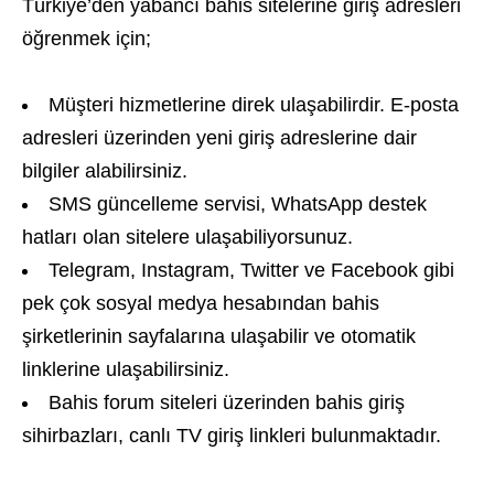
Türkiye’den yabancı bahis sitelerine giriş adresleri
öğrenmek için;
Müşteri hizmetlerine direk ulaşabilirdir. E-posta
adresleri üzerinden yeni giriş adreslerine dair
bilgiler alabilirsiniz.
SMS güncelleme servisi, WhatsApp destek
hatları olan sitelere ulaşabiliyorsunuz.
Telegram, Instagram, Twitter ve Facebook gibi
pek çok sosyal medya hesabından bahis
şirketlerinin sayfalarına ulaşabilir ve otomatik
linklerine ulaşabilirsiniz.
Bahis forum siteleri üzerinden bahis giriş
sihirbazları, canlı TV giriş linkleri bulunmaktadır.