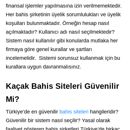
finansal işlemler yapılmasına izin verilmemektedir.
Her bahis şirketinin üyelik sorumlulukları ve üyelik
koşulları bulunmaktadır. Örneğin hesap nasıl
açılmaktadır? Kullanıcı adı nasıl seçilmektedir?
Sistem nasıl kullanılır gibi konularda mutlaka her
firmaya göre genel kurallar ve şartları
incelemelidir. Sistemi sorunsuz kullanmak için bu
kurallara uygun davranmalısınız.
Kaçak Bahis Siteleri Güvenilir
Mi?
Türkiye’de en güvenilir
bahis siteleri
hangileridir?
Güvenilir bir sistem nasıl seçilir? Yasal olarak
faaliyet gösteren bahis şirketleri Türkiye’de birkaç