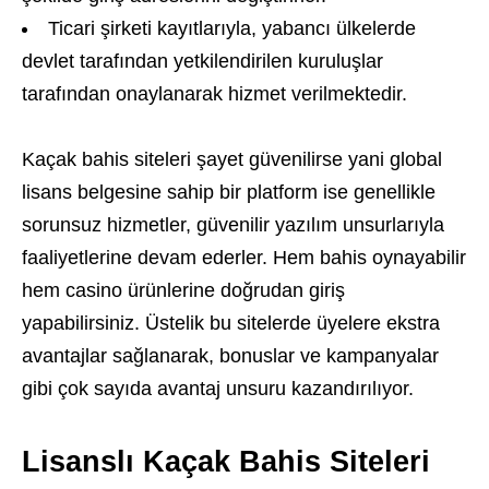
Ticari şirketi kayıtlarıyla, yabancı ülkelerde
devlet tarafından yetkilendirilen kuruluşlar
tarafından onaylanarak hizmet verilmektedir.
Kaçak bahis siteleri şayet güvenilirse yani global
lisans belgesine sahip bir platform ise genellikle
sorunsuz hizmetler, güvenilir yazılım unsurlarıyla
faaliyetlerine devam ederler. Hem bahis oynayabilir
hem casino ürünlerine doğrudan giriş
yapabilirsiniz. Üstelik bu sitelerde üyelere ekstra
avantajlar sağlanarak, bonuslar ve kampanyalar
gibi çok sayıda avantaj unsuru kazandırılıyor.
Lisanslı Kaçak Bahis Siteleri