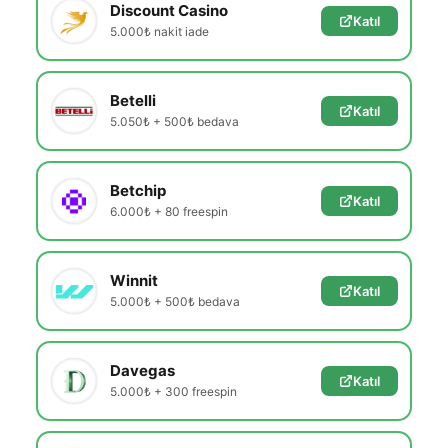
Discount Casino
Katıl
5.000₺ nakit iade
Betelli
Katıl
5.050₺ + 500₺ bedava
Betchip
Katıl
6.000₺ + 80 freespin
Winnit
Katıl
5.000₺ + 500₺ bedava
Davegas
Katıl
5.000₺ + 300 freespin