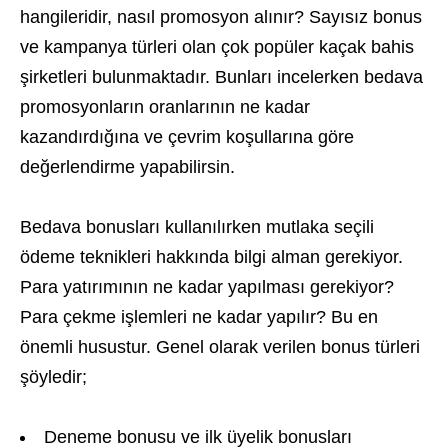
hangileridir, nasıl promosyon alınır? Sayısız bonus
ve kampanya türleri olan çok popüler kaçak bahis
şirketleri bulunmaktadır. Bunları incelerken bedava
promosyonların oranlarının ne kadar
kazandırdığına ve çevrim koşullarına göre
değerlendirme yapabilirsin.
Bedava bonusları kullanılırken mutlaka seçili
ödeme teknikleri hakkında bilgi alman gerekiyor.
Para yatırımının ne kadar yapılması gerekiyor?
Para çekme işlemleri ne kadar yapılır? Bu en
önemli husustur. Genel olarak verilen bonus türleri
şöyledir;
Deneme bonusu ve ilk üyelik bonusları