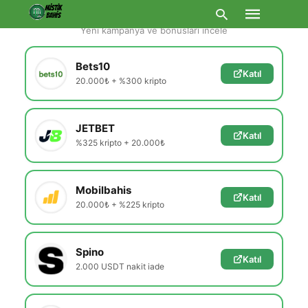
En Güvenilir Siteler
Yeni kampanya ve bonusları incele
Bets10
Katıl
20.000₺ + %300 kripto
Type
your
JETBET
search
Katıl
query
%325 kripto + 20.000₺
and
hit
enter:
Mobilbahis
Katıl
20.000₺ + %225 kripto
Spino
Katıl
2.000 USDT nakit iade