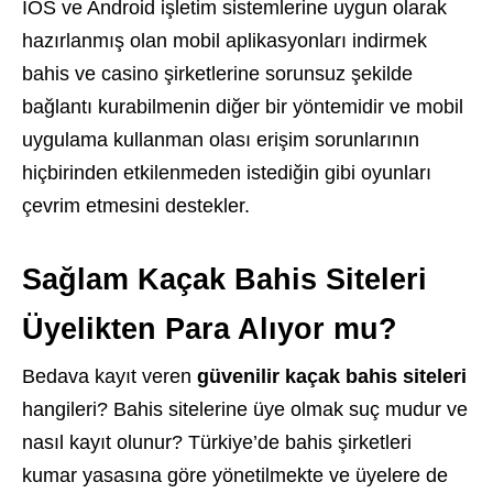
IOS ve Android işletim sistemlerine uygun olarak
hazırlanmış olan mobil aplikasyonları indirmek
bahis ve casino şirketlerine sorunsuz şekilde
bağlantı kurabilmenin diğer bir yöntemidir ve mobil
uygulama kullanman olası erişim sorunlarının
hiçbirinden etkilenmeden istediğin gibi oyunları
çevrim etmesini destekler.
Sağlam Kaçak Bahis Siteleri
Üyelikten Para Alıyor mu?
Bedava kayıt veren
güvenilir kaçak bahis siteleri
hangileri? Bahis sitelerine üye olmak suç mudur ve
nasıl kayıt olunur? Türkiye’de bahis şirketleri
kumar yasasına göre yönetilmekte ve üyelere de