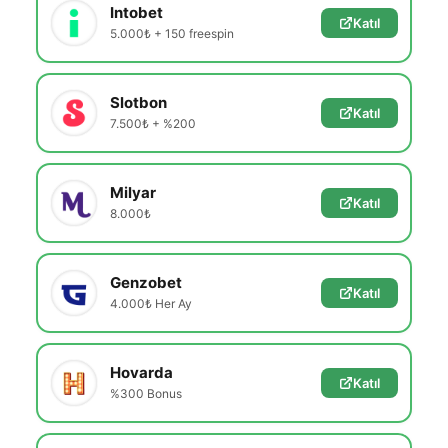
Intobet
Katıl
5.000₺ + 150 freespin
Slotbon
Katıl
7.500₺ + %200
Milyar
Katıl
8.000₺
Genzobet
Katıl
4.000₺ Her Ay
Hovarda
Katıl
%300 Bonus