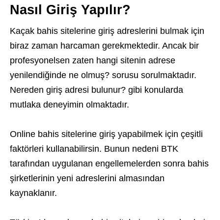
Nasıl Giriş Yapılır?
Kaçak bahis sitelerine giriş adreslerini bulmak için
biraz zaman harcaman gerekmektedir. Ancak bir
profesyonelsen zaten hangi sitenin adrese
yenilendiğinde ne olmuş? sorusu sorulmaktadır.
Nereden giriş adresi bulunur? gibi konularda
mutlaka deneyimin olmaktadır.
Online bahis sitelerine giriş yapabilmek için çeşitli
faktörleri kullanabilirsin. Bunun nedeni BTK
tarafından uygulanan engellemelerden sonra bahis
şirketlerinin yeni adreslerini almasından
kaynaklanır.