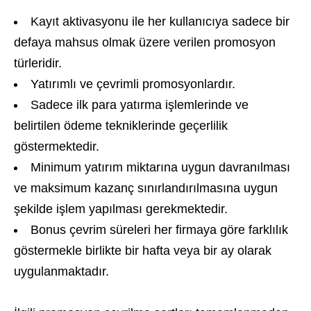
Kayıt aktivasyonu ile her kullanıcıya sadece bir
defaya mahsus olmak üzere verilen promosyon
türleridir.
Yatırımlı ve çevrimli promosyonlardır.
Sadece ilk para yatırma işlemlerinde ve
belirtilen ödeme tekniklerinde geçerlilik
göstermektedir.
Minimum yatırım miktarına uygun davranılması
ve maksimum kazanç sınırlandırılmasına uygun
şekilde işlem yapılması gerekmektedir.
Bonus çevrim süreleri her firmaya göre farklılık
göstermekle birlikte bir hafta veya bir ay olarak
uygulanmaktadır.