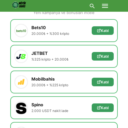
En Güvenilir Siteler
Yeni kampanya ve bonusları incele
Bets10
Katıl
20.000₺ + %300 kripto
Type
your
JETBET
search
Katıl
query
%325 kripto + 20.000₺
and
hit
enter:
Mobilbahis
Katıl
20.000₺ + %225 kripto
Spino
Katıl
2.000 USDT nakit iade