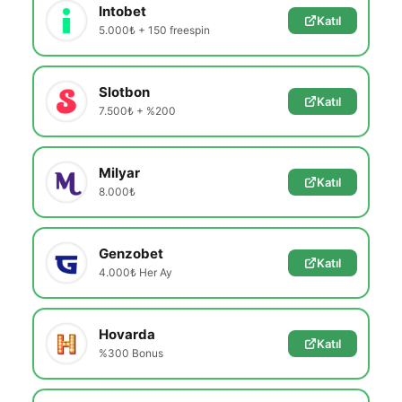
Intobet
Katıl
5.000₺ + 150 freespin
Slotbon
Katıl
7.500₺ + %200
Milyar
Katıl
8.000₺
Genzobet
Katıl
4.000₺ Her Ay
Hovarda
Katıl
%300 Bonus