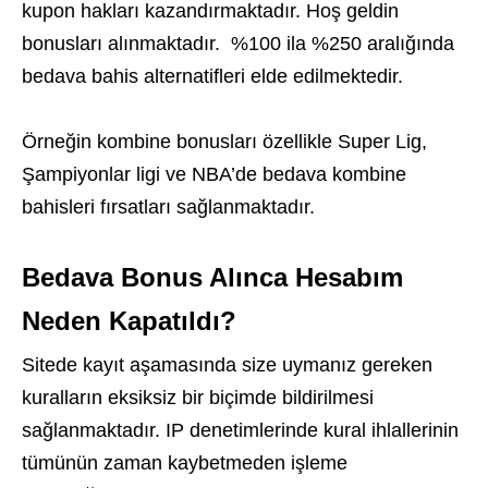
kupon hakları kazandırmaktadır. Hoş geldin
bonusları alınmaktadır. %100 ila %250 aralığında
bedava bahis alternatifleri elde edilmektedir.
Örneğin kombine bonusları özellikle Super Lig,
Şampiyonlar ligi ve NBA’de bedava kombine
bahisleri fırsatları sağlanmaktadır.
Bedava Bonus Alınca Hesabım
Neden Kapatıldı?
Sitede kayıt aşamasında size uymanız gereken
kuralların eksiksiz bir biçimde bildirilmesi
sağlanmaktadır. IP denetimlerinde kural ihlallerinin
tümünün zaman kaybetmeden işleme