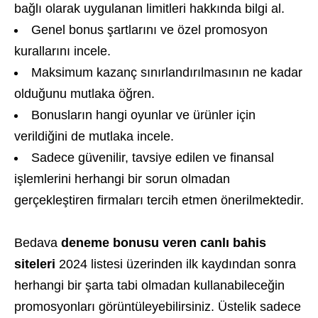
bağlı olarak uygulanan limitleri hakkında bilgi al.
Genel bonus şartlarını ve özel promosyon
kurallarını incele.
Maksimum kazanç sınırlandırılmasının ne kadar
olduğunu mutlaka öğren.
Bonusların hangi oyunlar ve ürünler için
verildiğini de mutlaka incele.
Sadece güvenilir, tavsiye edilen ve finansal
işlemlerini herhangi bir sorun olmadan
gerçekleştiren firmaları tercih etmen önerilmektedir.
Bedava
deneme bonusu veren canlı bahis
siteleri
2024 listesi üzerinden ilk kaydından sonra
herhangi bir şarta tabi olmadan kullanabileceğin
promosyonları görüntüleyebilirsiniz. Üstelik sadece