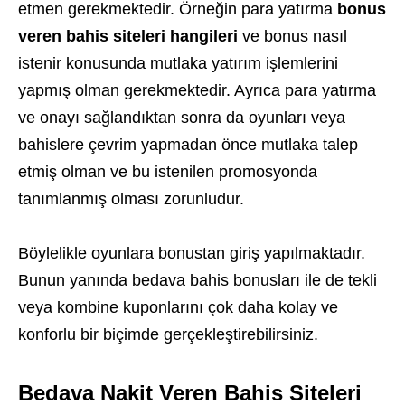
etmen gerekmektedir. Örneğin para yatırma
bonus
veren bahis siteleri hangileri
ve bonus nasıl
istenir konusunda mutlaka yatırım işlemlerini
yapmış olman gerekmektedir. Ayrıca para yatırma
ve onayı sağlandıktan sonra da oyunları veya
bahislere çevrim yapmadan önce mutlaka talep
etmiş olman ve bu istenilen promosyonda
tanımlanmış olması zorunludur.
Böylelikle oyunlara bonustan giriş yapılmaktadır.
Bunun yanında bedava bahis bonusları ile de tekli
veya kombine kuponlarını çok daha kolay ve
konforlu bir biçimde gerçekleştirebilirsiniz.
Bedava Nakit Veren Bahis Siteleri