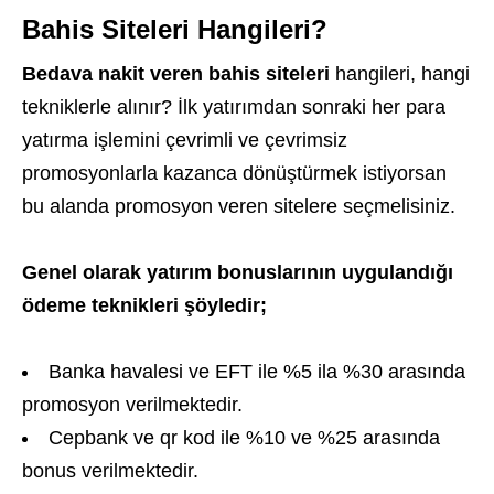
Bahis Siteleri Hangileri?
Bedava nakit veren bahis siteleri
hangileri, hangi
tekniklerle alınır? İlk yatırımdan sonraki her para
yatırma işlemini çevrimli ve çevrimsiz
promosyonlarla kazanca dönüştürmek istiyorsan
bu alanda promosyon veren sitelere seçmelisiniz.
Genel olarak yatırım bonuslarının uygulandığı
ödeme teknikleri şöyledir;
Banka havalesi ve EFT ile %5 ila %30 arasında
promosyon verilmektedir.
Cepbank ve qr kod ile %10 ve %25 arasında
bonus verilmektedir.