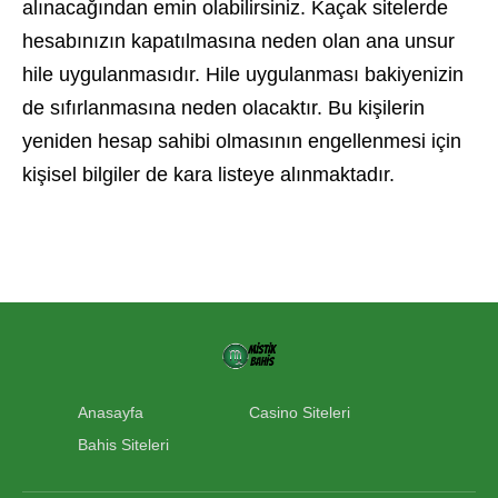
alınacağından emin olabilirsiniz. Kaçak sitelerde
hesabınızın kapatılmasına neden olan ana unsur
hile uygulanmasıdır. Hile uygulanması bakiyenizin
de sıfırlanmasına neden olacaktır. Bu kişilerin
yeniden hesap sahibi olmasının engellenmesi için
kişisel bilgiler de kara listeye alınmaktadır.
Anasayfa
Casino Siteleri
Bahis Siteleri