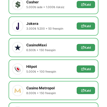
Casher
Katıl
5.000₺ iade + 1.000₺ risksiz
Jokera
Katıl
3.000₺ %200 + 50 freespin
CasinoMaxi
Katıl
6.500₺ + 150 freespin
Hitpot
Katıl
5.000₺ + 100 freespin
Casino Metropol
Katıl
8.000₺ + 150 freespin