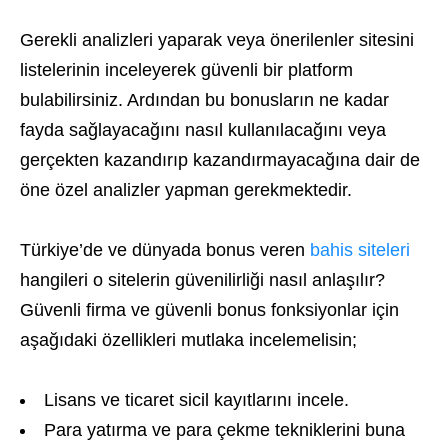
Gerekli analizleri yaparak veya önerilenler sitesini
listelerinin inceleyerek güvenli bir platform
bulabilirsiniz. Ardından bu bonusların ne kadar
fayda sağlayacağını nasıl kullanılacağını veya
gerçekten kazandırıp kazandırmayacağına dair de
öne özel analizler yapman gerekmektedir.
Türkiye’de ve dünyada bonus veren
bahis siteleri
hangileri o sitelerin güvenilirliği nasıl anlaşılır?
Güvenli firma ve güvenli bonus fonksiyonlar için
aşağıdaki özellikleri mutlaka incelemelisin;
Lisans ve ticaret sicil kayıtlarını incele.
Para yatırma ve para çekme tekniklerini buna