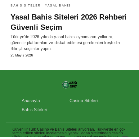
BAHIS SITELERI
YASAL BAHIS
Yasal Bahis Siteleri 2026 Rehberi
Güvenli Seçim
Türkiye'de 2026 yılında yasal bahis oynamanın yollarını,
güvenilir platformları ve dikkat edilmesi gerekenleri keşfedin.
Bilinçli seçimler yapın.
23 Mayıs 2026
Anasayfa
Casino Siteleri
Bahis Siteleri
Güvenilir Türk Casino ve Bahis Siteleri arıyorsan, Türkiye'de en çok
tercih edilen siteleri incelemesini yaptık. İddaa sitelerinden casino
sitelerine, slot oyunlarından para yatırma ve çekme metotlarına