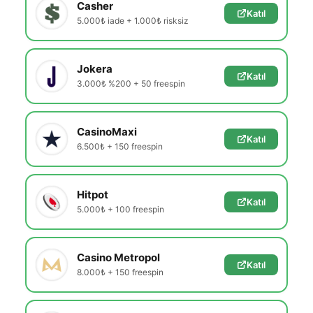
Casher
Katıl
5.000₺ iade + 1.000₺ risksiz
Jokera
Katıl
3.000₺ %200 + 50 freespin
CasinoMaxi
Katıl
6.500₺ + 150 freespin
Hitpot
Katıl
5.000₺ + 100 freespin
Casino Metropol
Katıl
8.000₺ + 150 freespin