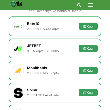
En Güvenilir Siteler
Yeni kampanya ve bonusları incele
Bets10
Katıl
20.000₺ + %300 kripto
Type
your
JETBET
search
Katıl
query
%325 kripto + 20.000₺
and
hit
enter:
Mobilbahis
Katıl
20.000₺ + %225 kripto
Spino
Katıl
2.000 USDT nakit iade