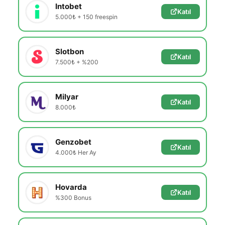
Intobet
Katıl
5.000₺ + 150 freespin
Slotbon
Katıl
7.500₺ + %200
Milyar
Katıl
8.000₺
Genzobet
Katıl
4.000₺ Her Ay
Hovarda
Katıl
%300 Bonus