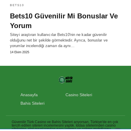
BETS10
Bets10 Güvenilir Mi Bonuslar Ve
Yorum
Siteyi araştıran kullanıcılar Bets10'nin ne kadar güvenilir
olduğunu net bir şekilde görmektedir. Ayrıca, bonuslar ve
yorumlar incelendiği zaman da aynı…
14 Ekim 2025
Anasayfa
Casino Siteleri
Bahis Siteleri
Güvenilir Türk Casino ve Bahis Siteleri arıyorsan, Türkiye'de en çok
tercih edilen siteleri incelemesini yaptık. İddaa sitelerinden casino
sitelerine, slot oyunlarından para yatırma ve çekme metotlarına