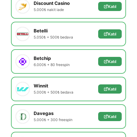
Discount Casino
Katıl
5.000₺ nakit iade
Betelli
Katıl
5.050₺ + 500₺ bedava
Betchip
Katıl
6.000₺ + 80 freespin
Winnit
Katıl
5.000₺ + 500₺ bedava
Davegas
Katıl
5.000₺ + 300 freespin