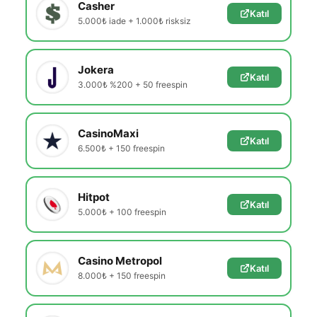
Casher
Katıl
5.000₺ iade + 1.000₺ risksiz
Jokera
Katıl
3.000₺ %200 + 50 freespin
CasinoMaxi
Katıl
6.500₺ + 150 freespin
Hitpot
Katıl
5.000₺ + 100 freespin
Casino Metropol
Katıl
8.000₺ + 150 freespin