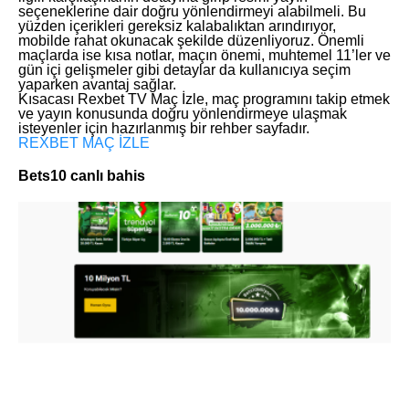
seçeneklerine dair doğru yönlendirmeyi alabilmeli. Bu
yüzden içerikleri gereksiz kalabalıktan arındırıyor,
mobilde rahat okunacak şekilde düzenliyoruz. Önemli
maçlarda ise kısa notlar, maçın önemi, muhtemel 11’ler ve
gün içi gelişmeler gibi detaylar da kullanıcıya seçim
yaparken avantaj sağlar.
Kısacası Rexbet TV Maç İzle, maç programını takip etmek
ve yayın konusunda doğru yönlendirmeye ulaşmak
isteyenler için hazırlanmış bir rehber sayfadır.
REXBET MAÇ İZLE
Bets10 canlı bahis