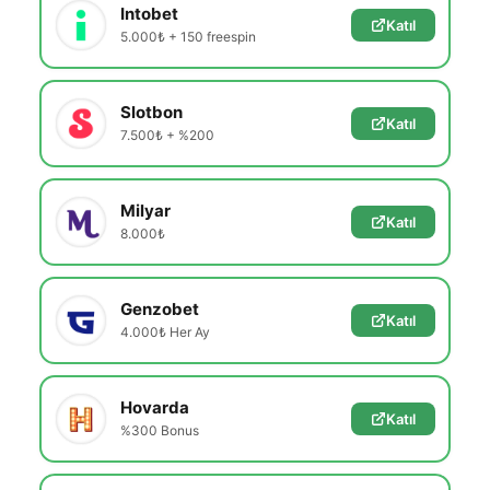
Intobet
Katıl
5.000₺ + 150 freespin
Slotbon
Katıl
7.500₺ + %200
Milyar
Katıl
8.000₺
Genzobet
Katıl
4.000₺ Her Ay
Hovarda
Katıl
%300 Bonus