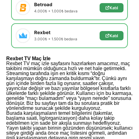
Betroad
Katıl
4.000₺ + 1.000₺ bedava
Rexbet
Katıl
3.000₺ + 1.500₺ bedava
Rexbet TV Maç İzle
Rexbet TV maç izle sayfasını hazırlarken amacımız, maç
takibini mümkün olduğunca hızlı ve net hale getirmekti.
Streaming tarafında işin en kritik kısmı “doğru
karşılaşmayı doğru zamanda buldurmak”tır. Çünkü aynı
gün içinde birden fazla lig oynanır, saatler çakışır,
yayıncılar değişir ve bazı yayınlar bölgesel kısıtlarla farklı
ülkelerde farklı şekilde görünür. Kullanıcı için bu karmaşa,
genelde “maçı bulamadım” veya “yayın nerede” sorusuna
dönüşür. Biz bu sayfayı tam da bu sorulara pratik bir
yönlendirme sunacak şekilde kurguluyoruz.
Burada karşılaşmaların temel bilgilerini (takımlar,
başlama saati, lig/organizasyon) daha kolay takip
edebilmen için sade bir akışla sunmayı hedefliyoruz.
Yayın takibi yapan birinin gözünden düşünürsek; kullanıcı
siteye girdiği anda önce maç listesini görmeli, ardından
ilgili karşılaşmanın detayına girip resmî yayın