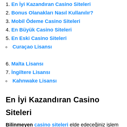
En İyi Kazandıran Casino Siteleri
Bonus Olanakları Nasıl Kullanılır?
Mobil Ödeme Casino Siteleri
En Büyük Casino Siteleri
En Eski Casino Siteleri
Curaçao Lisansı
Malta Lisansı
İngiltere Lisansı
Kahnwake Lisansı
En İyi Kazandıran Casino
Siteleri
Bilinmeyen
casino siteleri
elde edeceğiniz işlem