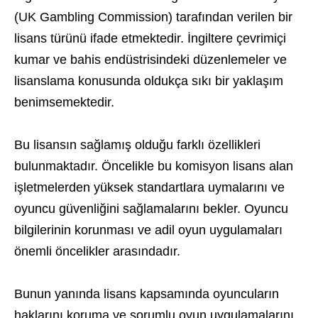
(UK Gambling Commission) tarafından verilen bir
lisans türünü ifade etmektedir. İngiltere çevrimiçi
kumar ve bahis endüstrisindeki düzenlemeler ve
lisanslama konusunda oldukça sıkı bir yaklaşım
benimsemektedir.
Bu lisansın sağlamış olduğu farklı özellikleri
bulunmaktadır. Öncelikle bu komisyon lisans alan
işletmelerden yüksek standartlara uymalarını ve
oyuncu güvenliğini sağlamalarını bekler. Oyuncu
bilgilerinin korunması ve adil oyun uygulamaları
önemli öncelikler arasındadır.
Bunun yanında lisans kapsamında oyuncuların
haklarını koruma ve sorumlu oyun uygulamalarını