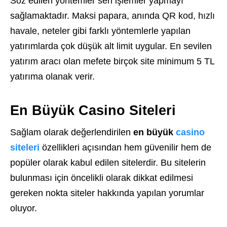
Söz edilen yöntemler seri işlemler yapmayı
sağlamaktadır. Maksi papara, anında QR kod, hızlı
havale, neteler gibi farklı yöntemlerle yapılan
yatırımlarda çok düşük alt limit uygular. En sevilen
yatırım aracı olan mefete birçok site minimum 5 TL
yatırıma olanak verir.
En Büyük Casino Siteleri
Sağlam olarak değerlendirilen
en büyük
casino
siteleri
özellikleri açısından hem güvenilir hem de
popüler olarak kabul edilen sitelerdir. Bu sitelerin
bulunması için öncelikli olarak dikkat edilmesi
gereken nokta siteler hakkında yapılan yorumlar
oluyor.