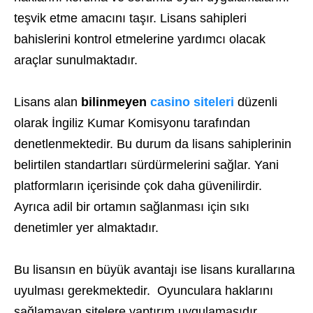
teşvik etme amacını taşır. Lisans sahipleri
bahislerini kontrol etmelerine yardımcı olacak
araçlar sunulmaktadır.
Lisans alan
bilinmeyen
casino siteleri
düzenli
olarak İngiliz Kumar Komisyonu tarafından
denetlenmektedir. Bu durum da lisans sahiplerinin
belirtilen standartları sürdürmelerini sağlar. Yani
platformların içerisinde çok daha güvenilirdir.
Ayrıca adil bir ortamın sağlanması için sıkı
denetimler yer almaktadır.
Bu lisansın en büyük avantajı ise lisans kurallarına
uyulması gerekmektedir. Oyunculara haklarını
sağlamayan sitelere yaptırım uygulamasıdır.