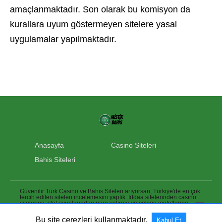
amaçlanmaktadır. Son olarak bu komisyon da
kurallara uyum göstermeyen sitelere yasal
uygulamalar yapılmaktadır.
Anasayfa
Casino Siteleri
Bahis Siteleri
Güvenilir Türk Casino ve Bahis Siteleri arıyorsan, Türkiye'de en çok
tercih edilen siteleri incelemesini yaptık. İddaa sitelerinden casino
sitelerine, slot oyunlarından para yatırma ve çekme metotlarına
kadar tüm bilgilere www.mistikbahis.com'den erişim
sağlayabilirsiniz. Bilgi paylaşıldıkça çoğalır. ©2024 - 2026 Tüm
Bu site çerezleri kullanmaktadır.
Kabul Et
Hakları Saklıdır.