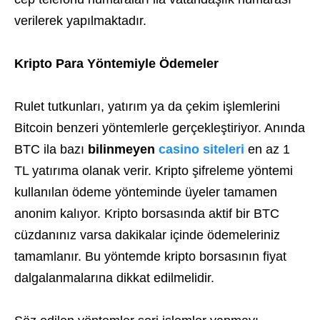
verilerek yapılmaktadır.
Kripto Para Yöntemiyle Ödemeler
Rulet tutkunları, yatırım ya da çekim işlemlerini
Bitcoin benzeri yöntemlerle gerçekleştiriyor. Anında
BTC ila bazı
bilinmeyen
casino siteleri
en az 1
TL yatırıma olanak verir. Kripto şifreleme yöntemi
kullanılan ödeme yönteminde üyeler tamamen
anonim kalıyor. Kripto borsasında aktif bir BTC
cüzdanınız varsa dakikalar içinde ödemeleriniz
tamamlanır. Bu yöntemde kripto borsasının fiyat
dalgalanmalarına dikkat edilmelidir.