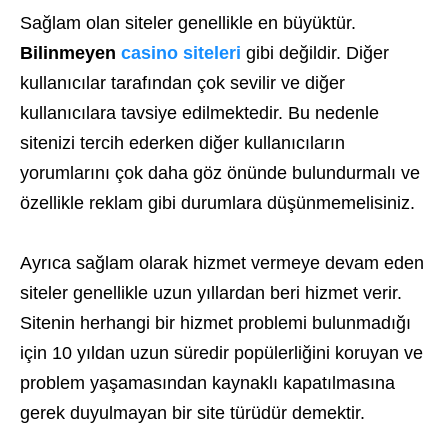
Sağlam olan siteler genellikle en büyüktür.
Bilinmeyen
casino siteleri
gibi değildir. Diğer
kullanıcılar tarafından çok sevilir ve diğer
kullanıcılara tavsiye edilmektedir. Bu nedenle
sitenizi tercih ederken diğer kullanıcıların
yorumlarını çok daha göz önünde bulundurmalı ve
özellikle reklam gibi durumlara düşünmemelisiniz.
Ayrıca sağlam olarak hizmet vermeye devam eden
siteler genellikle uzun yıllardan beri hizmet verir.
Sitenin herhangi bir hizmet problemi bulunmadığı
için 10 yıldan uzun süredir popülerliğini koruyan ve
problem yaşamasından kaynaklı kapatılmasına
gerek duyulmayan bir site türüdür demektir.