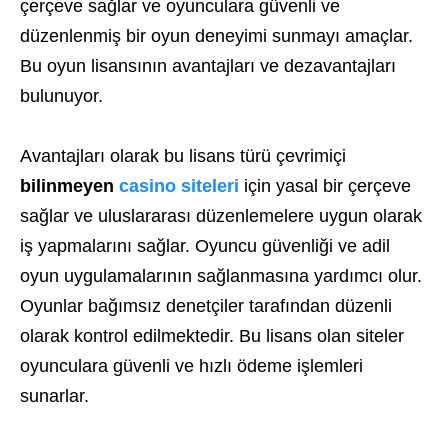
çerçeve sağlar ve oyunculara güvenli ve
düzenlenmiş bir oyun deneyimi sunmayı amaçlar.
Bu oyun lisansının avantajları ve dezavantajları
bulunuyor.
Avantajları olarak bu lisans türü çevrimiçi
bilinmeyen
casino siteleri
için yasal bir çerçeve
sağlar ve uluslararası düzenlemelere uygun olarak
iş yapmalarını sağlar. Oyuncu güvenliği ve adil
oyun uygulamalarının sağlanmasına yardımcı olur.
Oyunlar bağımsız denetçiler tarafından düzenli
olarak kontrol edilmektedir. Bu lisans olan siteler
oyunculara güvenli ve hızlı ödeme işlemleri
sunarlar.