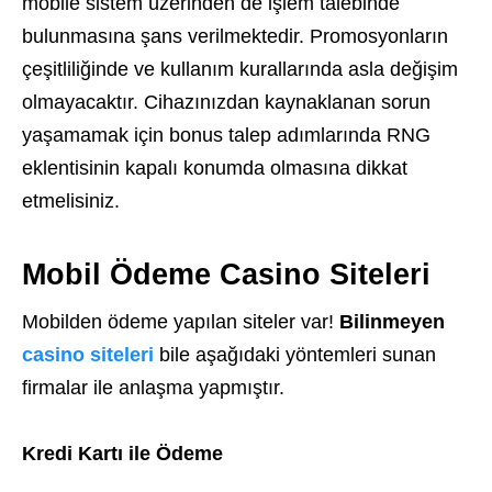
mobile sistem üzerinden de işlem talebinde
bulunmasına şans verilmektedir. Promosyonların
çeşitliliğinde ve kullanım kurallarında asla değişim
olmayacaktır. Cihazınızdan kaynaklanan sorun
yaşamamak için bonus talep adımlarında RNG
eklentisinin kapalı konumda olmasına dikkat
etmelisiniz.
Mobil Ödeme Casino Siteleri
Mobilden ödeme yapılan siteler var!
Bilinmeyen
casino siteleri
bile aşağıdaki yöntemleri sunan
firmalar ile anlaşma yapmıştır.
Kredi Kartı ile Ödeme