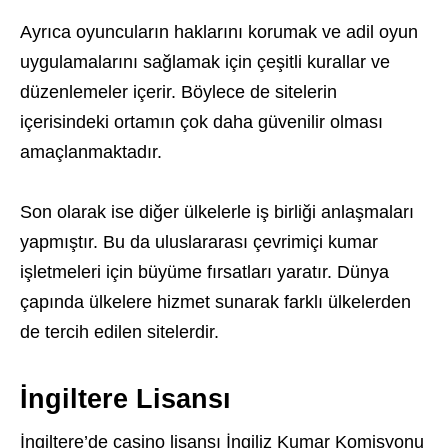
Ayrıca oyuncuların haklarını korumak ve adil oyun
uygulamalarını sağlamak için çeşitli kurallar ve
düzenlemeler içerir. Böylece de sitelerin
içerisindeki ortamın çok daha güvenilir olması
amaçlanmaktadır.
Son olarak ise diğer ülkelerle iş birliği anlaşmaları
yapmıştır. Bu da uluslararası çevrimiçi kumar
işletmeleri için büyüme fırsatları yaratır. Dünya
çapında ülkelere hizmet sunarak farklı ülkelerden
de tercih edilen sitelerdir.
İngiltere Lisansı
İngiltere’de casino lisansı İngiliz Kumar Komisyonu