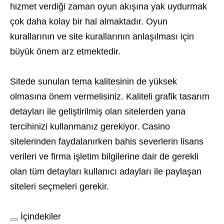
hizmet verdiği zaman oyun akışına yak uydurmak
çok daha kolay bir hal almaktadır. Oyun
kurallarının ve site kurallarının anlaşılması için
büyük önem arz etmektedir.
Sitede sunulan tema kalitesinin de yüksek
olmasına önem vermelisiniz. Kaliteli grafik tasarım
detayları ile geliştirilmiş olan sitelerden yana
tercihinizi kullanmanız gerekiyor. Casino
sitelerinden faydalanırken bahis severlerin lisans
verileri ve firma işletim bilgilerine dair de gerekli
olan tüm detayları kullanıcı adayları ile paylaşan
siteleri seçmeleri gerekir.
İçindekiler