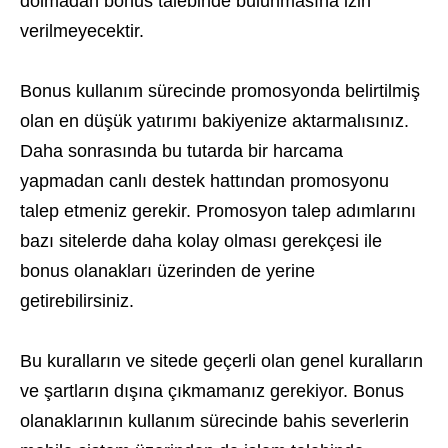
dolmadan bonus talebinde bulunmasına izin
verilmeyecektir.
Bonus kullanım sürecinde promosyonda belirtilmiş
olan en düşük yatırımı bakiyenize aktarmalısınız.
Daha sonrasında bu tutarda bir harcama
yapmadan canlı destek hattından promosyonu
talep etmeniz gerekir. Promosyon talep adımlarını
bazı sitelerde daha kolay olması gerekçesi ile
bonus olanakları üzerinden de yerine
getirebilirsiniz.
Bu kuralların ve sitede geçerli olan genel kuralların
ve şartların dışına çıkmamanız gerekiyor. Bonus
olanaklarının kullanım sürecinde bahis severlerin