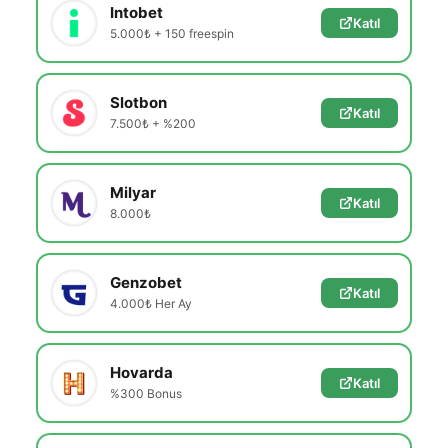
Intobet
Katıl
5.000₺ + 150 freespin
Slotbon
Katıl
7.500₺ + %200
Milyar
Katıl
8.000₺
Genzobet
Katıl
4.000₺ Her Ay
Hovarda
Katıl
%300 Bonus