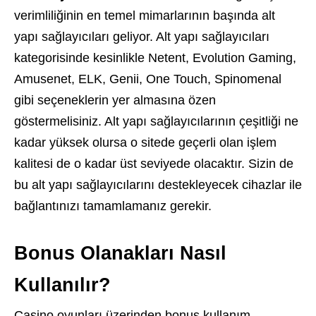
verimliliğinin en temel mimarlarının başında alt
yapı sağlayıcıları geliyor. Alt yapı sağlayıcıları
kategorisinde kesinlikle Netent, Evolution Gaming,
Amusenet, ELK, Genii, One Touch, Spinomenal
gibi seçeneklerin yer almasına özen
göstermelisiniz. Alt yapı sağlayıcılarının çeşitliği ne
kadar yüksek olursa o sitede geçerli olan işlem
kalitesi de o kadar üst seviyede olacaktır. Sizin de
bu alt yapı sağlayıcılarını destekleyecek cihazlar ile
bağlantınızı tamamlamanız gerekir.
Bonus Olanakları Nasıl
Kullanılır?
Casino oyunları üzerinden bonus kullanım