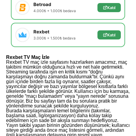
Betroad
Katıl
4.000₺ + 1.000₺ bedava
Rexbet
Katıl
3.000₺ + 1.500₺ bedava
Rexbet TV Maç İzle
Rexbet TV maç izle sayfasını hazırlarken amacımız, maç
takibini mümkün olduğunca hızlı ve net hale getirmekti.
Streaming tarafında işin en kritik kısmı “doğru
karşılaşmayı doğru zamanda buldurmak”tır. Çünkü aynı
gün içinde birden fazla lig oynanır, saatler çakışır,
yayıncılar değişir ve bazı yayınlar bölgesel kısıtlarla farklı
ülkelerde farklı şekilde görünür. Kullanıcı için bu karmaşa,
genelde “maçı bulamadım” veya “yayın nerede” sorusuna
dönüşür. Biz bu sayfayı tam da bu sorulara pratik bir
yönlendirme sunacak şekilde kurguluyoruz.
Burada karşılaşmaların temel bilgilerini (takımlar,
başlama saati, lig/organizasyon) daha kolay takip
edebilmen için sade bir akışla sunmayı hedefliyoruz.
Yayın takibi yapan birinin gözünden düşünürsek; kullanıcı
siteye girdiği anda önce maç listesini görmeli, ardından
ilgili karşılaşmanın detayına girip resmî yayın