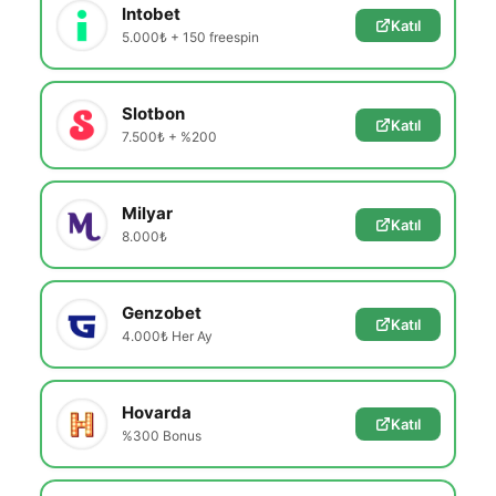
Intobet
Katıl
5.000₺ + 150 freespin
Slotbon
Katıl
7.500₺ + %200
Milyar
Katıl
8.000₺
Genzobet
Katıl
4.000₺ Her Ay
Hovarda
Katıl
%300 Bonus