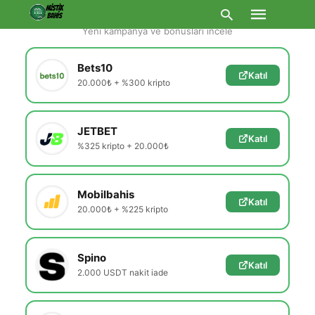
En Güvenilir Siteler
Yeni kampanya ve bonusları incele
Bets10
Katıl
20.000₺ + %300 kripto
Type
your
JETBET
search
Katıl
query
%325 kripto + 20.000₺
and
hit
enter:
Mobilbahis
Katıl
20.000₺ + %225 kripto
Spino
Katıl
2.000 USDT nakit iade