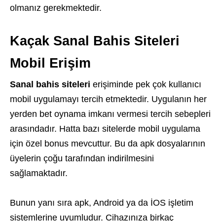
olmanız gerekmektedir.
Kaçak Sanal Bahis Siteleri
Mobil Erişim
Sanal bahis siteleri
erişiminde pek çok kullanıcı
mobil uygulamayı tercih etmektedir. Uygulanın her
yerden bet oynama imkanı vermesi tercih sebepleri
arasındadır. Hatta bazı sitelerde mobil uygulama
için özel bonus mevcuttur. Bu da apk dosyalarının
üyelerin çoğu tarafından indirilmesini
sağlamaktadır.
Bunun yanı sıra apk, Android ya da İOS işletim
sistemlerine uyumludur. Cihazınıza birkaç