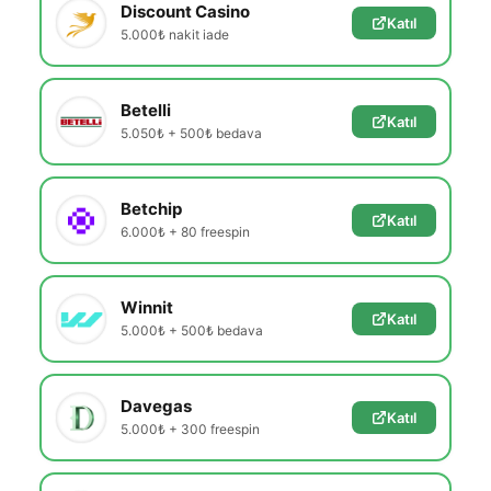
Discount Casino
Katıl
5.000₺ nakit iade
Betelli
Katıl
5.050₺ + 500₺ bedava
Betchip
Katıl
6.000₺ + 80 freespin
Winnit
Katıl
5.000₺ + 500₺ bedava
Davegas
Katıl
5.000₺ + 300 freespin