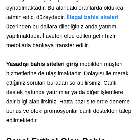
oynatılmaktadır. Bu alandaki oranlarda oldukça
tatmin edici düzeydedir.
İllegal bahis siteleri
üzerinden bu dallara dilediğiniz anda yatırım
yapılmaktadır. İlaveten elde edilen gelir hızlı
metotlarla bankaya transfer edilir.
Yasadışı bahis siteleri giriş
mobilden müşteri
hizmetlerine de ulaşılmaktadır. Dolayısı ile merak
ettiğiniz soruları buradan sorabilirsiniz. Canlı
destek hattında yatırımlar ya da diğer işlemlere
dair bilgi alabilirsiniz. Hatta bazı sitelerde deneme
bonus ve öteki promosyonlar canlı destekten talep
edilmektedir.