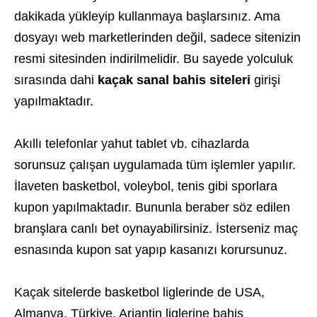
dakikada yükleyip kullanmaya başlarsınız. Ama
dosyayı web marketlerinden değil, sadece sitenizin
resmi sitesinden indirilmelidir. Bu sayede yolculuk
sırasında dahi
kaçak sanal bahis siteleri
girişi
yapılmaktadır.
Akıllı telefonlar yahut tablet vb. cihazlarda
sorunsuz çalışan uygulamada tüm işlemler yapılır.
İlaveten basketbol, voleybol, tenis gibi sporlara
kupon yapılmaktadır. Bununla beraber söz edilen
branşlara canlı bet oynayabilirsiniz. İsterseniz maç
esnasında kupon sat yapıp kasanızı korursunuz.
Kaçak sitelerde basketbol liglerinde de USA,
Almanya, Türkiye, Arjantin liglerine bahis