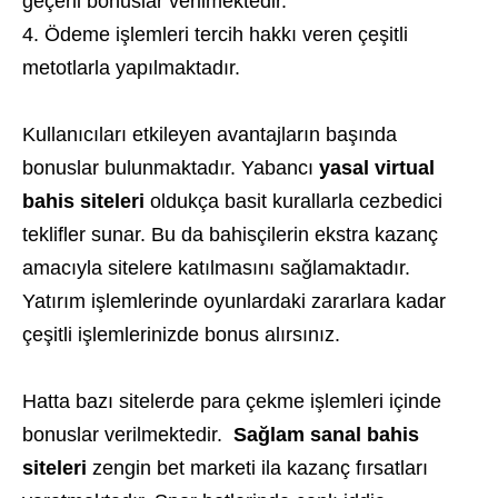
geçerli bonuslar verilmektedir.
Ödeme işlemleri tercih hakkı veren çeşitli
metotlarla yapılmaktadır.
Kullanıcıları etkileyen avantajların başında
bonuslar bulunmaktadır. Yabancı
yasal virtual
bahis siteleri
oldukça basit kurallarla cezbedici
teklifler sunar. Bu da bahisçilerin ekstra kazanç
amacıyla sitelere katılmasını sağlamaktadır.
Yatırım işlemlerinde oyunlardaki zararlara kadar
çeşitli işlemlerinizde bonus alırsınız.
Hatta bazı sitelerde para çekme işlemleri içinde
bonuslar verilmektedir.
Sağlam sanal bahis
siteleri
zengin bet marketi ila kazanç fırsatları