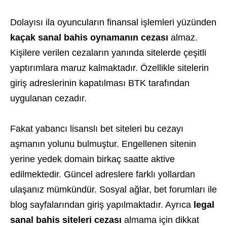
Dolayısı ila oyuncuların finansal işlemleri yüzünden
kaçak sanal bahis oynamanın cezası
almaz.
Kişilere verilen cezaların yanında sitelerde çeşitli
yaptırımlara maruz kalmaktadır. Özellikle sitelerin
giriş adreslerinin kapatılması BTK tarafından
uygulanan cezadır.
Fakat yabancı lisanslı bet siteleri bu cezayı
aşmanın yolunu bulmuştur. Engellenen sitenin
yerine yedek domain birkaç saatte aktive
edilmektedir. Güncel adreslere farklı yollardan
ulaşanız mümkündür. Sosyal ağlar, bet forumları ile
blog sayfalarından giriş yapılmaktadır. Ayrıca
legal
sanal bahis siteleri cezası
almama için dikkat