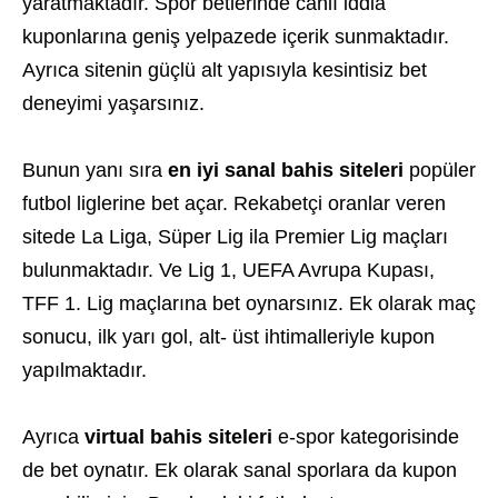
yaratmaktadır. Spor betlerinde canlı iddia
kuponlarına geniş yelpazede içerik sunmaktadır.
Ayrıca sitenin güçlü alt yapısıyla kesintisiz bet
deneyimi yaşarsınız.
Bunun yanı sıra
en iyi sanal bahis siteleri
popüler
futbol liglerine bet açar. Rekabetçi oranlar veren
sitede La Liga, Süper Lig ila Premier Lig maçları
bulunmaktadır. Ve Lig 1, UEFA Avrupa Kupası,
TFF 1. Lig maçlarına bet oynarsınız. Ek olarak maç
sonucu, ilk yarı gol, alt- üst ihtimalleriyle kupon
yapılmaktadır.
Ayrıca
virtual bahis siteleri
e-spor kategorisinde
de bet oynatır. Ek olarak sanal sporlara da kupon