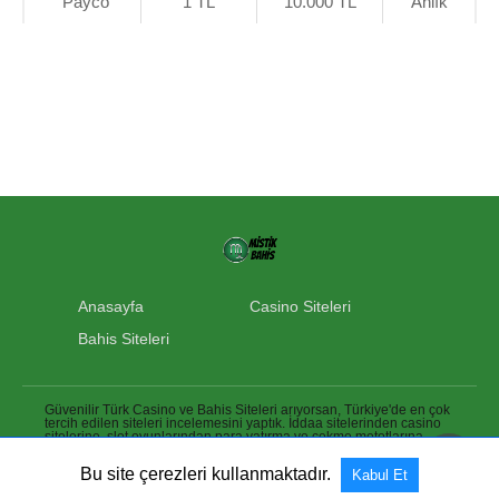
Payco
1 TL
10.000 TL
Anlık
Anasayfa
Casino Siteleri
Bahis Siteleri
Güvenilir Türk Casino ve Bahis Siteleri arıyorsan, Türkiye'de en çok
tercih edilen siteleri incelemesini yaptık. İddaa sitelerinden casino
sitelerine, slot oyunlarından para yatırma ve çekme metotlarına
kadar tüm bilgilere www.mistikbahis.com'den erişim
sağlayabilirsiniz. Bilgi paylaşıldıkça çoğalır. ©2024 - 2026 Tüm
Bu site çerezleri kullanmaktadır.
Kabul Et
Hakları Saklıdır.