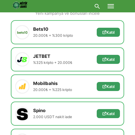
En Güvenilir Siteler
Yeni kampanya ve bonusları incele
Bets10
Katıl
20.000₺ + %300 kripto
Type
your
JETBET
search
Katıl
query
%325 kripto + 20.000₺
and
hit
enter:
Mobilbahis
Katıl
20.000₺ + %225 kripto
Spino
Katıl
2.000 USDT nakit iade