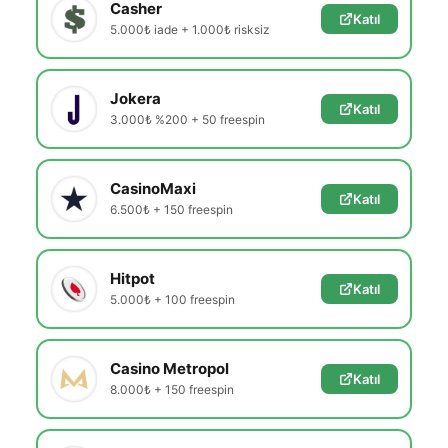
Casher
Katıl
5.000₺ iade + 1.000₺ risksiz
Jokera
Katıl
3.000₺ %200 + 50 freespin
CasinoMaxi
Katıl
6.500₺ + 150 freespin
Hitpot
Katıl
5.000₺ + 100 freespin
Casino Metropol
Katıl
8.000₺ + 150 freespin