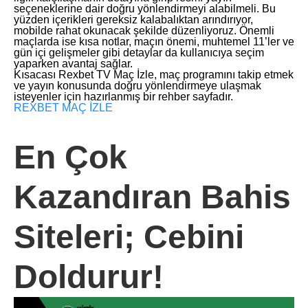
seçeneklerine dair doğru yönlendirmeyi alabilmeli. Bu
yüzden içerikleri gereksiz kalabalıktan arındırıyor,
mobilde rahat okunacak şekilde düzenliyoruz. Önemli
maçlarda ise kısa notlar, maçın önemi, muhtemel 11’ler ve
gün içi gelişmeler gibi detaylar da kullanıcıya seçim
yaparken avantaj sağlar.
Kısacası Rexbet TV Maç İzle, maç programını takip etmek
ve yayın konusunda doğru yönlendirmeye ulaşmak
isteyenler için hazırlanmış bir rehber sayfadır.
REXBET MAÇ İZLE
En Çok
Kazandıran Bahis
Siteleri; Cebini
Doldurur!