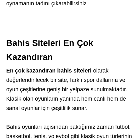
oynamanın tadını çıkarabilirsiniz.
Bahis Siteleri En Çok
Kazandıran
En çok kazandıran bahis siteleri
olarak
değerlendirilecek bir site, farklı spor dallarına ve
oyun çeşitlerine geniş bir yelpaze sunulmaktadır.
Klasik olan oyunların yanında hem canlı hem de
sanal oyunlar için çeşitlilik sunar.
Bahis oyunları açısından baktığımız zaman futbol,
basketbol, tenis, voleybol gibi klasik oyun türlerinin