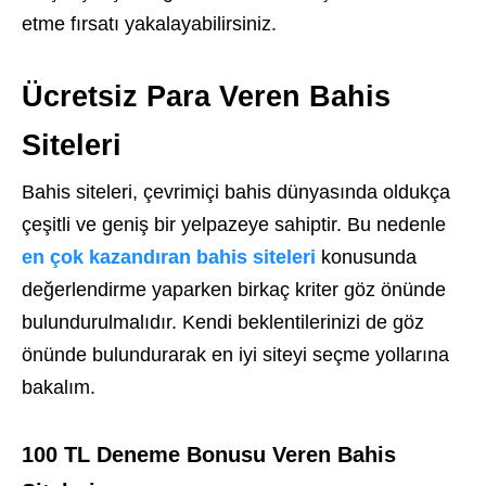
etme fırsatı yakalayabilirsiniz.
Ücretsiz Para Veren Bahis
Siteleri
Bahis siteleri, çevrimiçi bahis dünyasında oldukça
çeşitli ve geniş bir yelpazeye sahiptir. Bu nedenle
en çok kazandıran bahis siteleri
konusunda
değerlendirme yaparken birkaç kriter göz önünde
bulundurulmalıdır. Kendi beklentilerinizi de göz
önünde bulundurarak en iyi siteyi seçme yollarına
bakalım.
100 TL Deneme Bonusu Veren Bahis