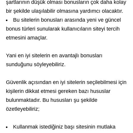
şartlarının düşük olması bonusların çok daha kolay
bir şekilde ulaşılabilir olmasına yardımcı olacaktır.
Bu sitelerin bonusları arasında yeni ve güncel
bonus türleri sunularak kullanıcıların siteyi tercih
etmesini amaçlar.
Yani en iyi sitelerin en avantajlı bonusları
sunduğunu söyleyebiliriz.
Güvenlik açısından en iyi sitelerin seçilebilmesi için
kişilerin dikkat etmesi gereken bazı hususlar
bulunmaktadır. Bu hususları şu şekilde
özetleyebiliriz;
Kullanmak istediğiniz başı sitesinin mutlaka