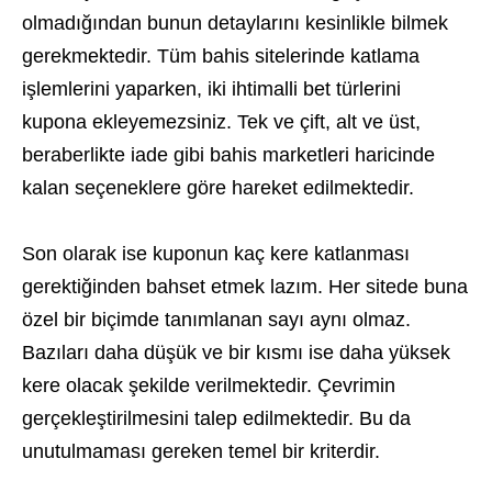
olmadığından bunun detaylarını kesinlikle bilmek
gerekmektedir. Tüm bahis sitelerinde katlama
işlemlerini yaparken, iki ihtimalli bet türlerini
kupona ekleyemezsiniz. Tek ve çift, alt ve üst,
beraberlikte iade gibi bahis marketleri haricinde
kalan seçeneklere göre hareket edilmektedir.
Son olarak ise kuponun kaç kere katlanması
gerektiğinden bahset etmek lazım. Her sitede buna
özel bir biçimde tanımlanan sayı aynı olmaz.
Bazıları daha düşük ve bir kısmı ise daha yüksek
kere olacak şekilde verilmektedir. Çevrimin
gerçekleştirilmesini talep edilmektedir. Bu da
unutulmaması gereken temel bir kriterdir.