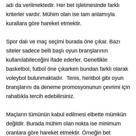
adı da verilmektedir. Her bet işletmesinde farklı
kriterler vardır. Mühim olan ise tam anlamıyla
kurallara göre hareket etmektir.
Spor dalı ve maç seçimi burada öne çıkar. Bazı
siteler sadece belli başlı oyun branşlarının
kullanılabileceğini ifade ederler. Genellikle
basketbol, futbol öne çıkarken bundan farklı olarak
voleybol bulunmaktadır. Tenis, hentbol gibi oyun
branşlarını da deneme promosyonunun çevrimi için
rahatlıkla tercih edebilirsiniz.
Maçların tümünün kabul edilmesi elbette mümkün
değildir. Burada mühim olan nokta ise minimum
oranlara göre hareket etmektir. Örneğin bet