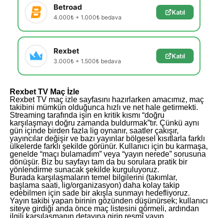
Betroad
Katıl
4.000₺ + 1.000₺ bedava
Rexbet
Katıl
3.000₺ + 1.500₺ bedava
Rexbet TV Maç İzle
Rexbet TV maç izle sayfasını hazırlarken amacımız, maç
takibini mümkün olduğunca hızlı ve net hale getirmekti.
Streaming tarafında işin en kritik kısmı “doğru
karşılaşmayı doğru zamanda buldurmak”tır. Çünkü aynı
gün içinde birden fazla lig oynanır, saatler çakışır,
yayıncılar değişir ve bazı yayınlar bölgesel kısıtlarla farklı
ülkelerde farklı şekilde görünür. Kullanıcı için bu karmaşa,
genelde “maçı bulamadım” veya “yayın nerede” sorusuna
dönüşür. Biz bu sayfayı tam da bu sorulara pratik bir
yönlendirme sunacak şekilde kurguluyoruz.
Burada karşılaşmaların temel bilgilerini (takımlar,
başlama saati, lig/organizasyon) daha kolay takip
edebilmen için sade bir akışla sunmayı hedefliyoruz.
Yayın takibi yapan birinin gözünden düşünürsek; kullanıcı
siteye girdiği anda önce maç listesini görmeli, ardından
ilgili karşılaşmanın detayına girip resmî yayın