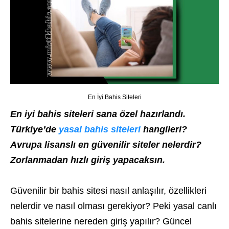
En İyi Bahis Siteleri
En iyi bahis siteleri sana özel hazırlandı.
Türkiye’de
yasal bahis siteleri
hangileri?
Avrupa lisanslı en güvenilir siteler nelerdir?
Zorlanmadan hızlı giriş yapacaksın.
Güvenilir bir bahis sitesi nasıl anlaşılır, özellikleri
nelerdir ve nasıl olması gerekiyor? Peki yasal canlı
bahis sitelerine nereden giriş yapılır? Güncel