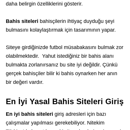
daha belirgin özelliklerini gösterir.
Bahis siteleri
bahisçilerin ihtiyaç duyduğu şeyi
bulmasını kolaylaştırmak için tasarımının yapar.
Siteye girdiğinizde futbol müsabakasını bulmak zor
olabilmektedir. Yahut istediğiniz bir bahis alanı
bulmakta zorlanırsanız bu site iyi değildir. Çünkü
gerçek bahisçiler bilir ki bahis oynarken her anın
bir değeri vardır.
En İyi Yasal Bahis Siteleri Giriş
En iyi bahis siteleri
giriş adresleri için bazı
çalışmalar yapılması gerekebiliyor. Nitekim