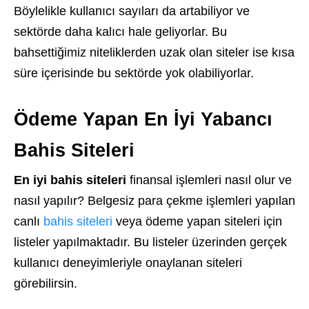
Böylelikle kullanıcı sayıları da artabiliyor ve
sektörde daha kalıcı hale geliyorlar. Bu
bahsettiğimiz niteliklerden uzak olan siteler ise kısa
süre içerisinde bu sektörde yok olabiliyorlar.
Ödeme Yapan En İyi Yabancı
Bahis Siteleri
En iyi bahis siteleri
finansal işlemleri nasıl olur ve
nasıl yapılır? Belgesiz para çekme işlemleri yapılan
canlı
bahis siteleri
veya ödeme yapan siteleri için
listeler yapılmaktadır. Bu listeler üzerinden gerçek
kullanıcı deneyimleriyle onaylanan siteleri
görebilirsin.