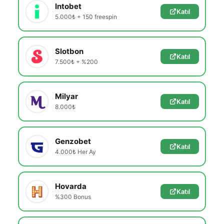
Intobet
Katıl
5.000₺ + 150 freespin
Slotbon
Katıl
7.500₺ + %200
Milyar
Katıl
8.000₺
Genzobet
Katıl
4.000₺ Her Ay
Hovarda
Katıl
%300 Bonus