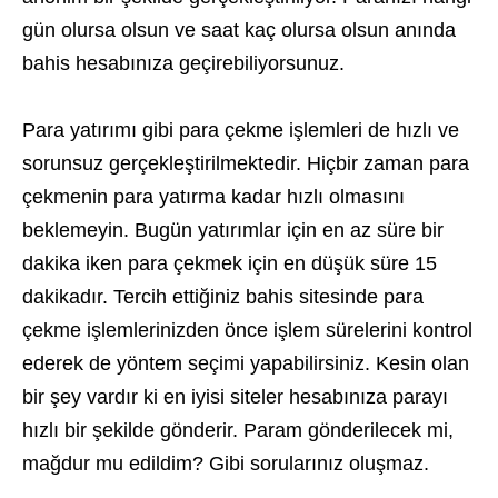
gün olursa olsun ve saat kaç olursa olsun anında
bahis hesabınıza geçirebiliyorsunuz.
Para yatırımı gibi para çekme işlemleri de hızlı ve
sorunsuz gerçekleştirilmektedir. Hiçbir zaman para
çekmenin para yatırma kadar hızlı olmasını
beklemeyin. Bugün yatırımlar için en az süre bir
dakika iken para çekmek için en düşük süre 15
dakikadır. Tercih ettiğiniz bahis sitesinde para
çekme işlemlerinizden önce işlem sürelerini kontrol
ederek de yöntem seçimi yapabilirsiniz. Kesin olan
bir şey vardır ki en iyisi siteler hesabınıza parayı
hızlı bir şekilde gönderir. Param gönderilecek mi,
mağdur mu edildim? Gibi sorularınız oluşmaz.