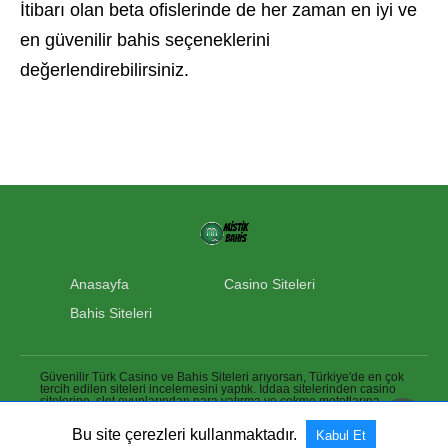
İtibarı olan beta ofislerinde de her zaman en iyi ve
en güvenilir bahis seçeneklerini
değerlendirebilirsiniz.
Anasayfa
Casino Siteleri
Bahis Siteleri
Güvenilir Türk Casino ve Bahis Siteleri arıyorsan, Türkiye'de en çok
tercih edilen siteleri incelemesini yaptık. İddaa sitelerinden casino
sitelerine, slot oyunlarından para yatırma ve çekme metotlarına
kadar tüm bilgilere www.mistikbahis.com'den erişim
sağlayabilirsiniz. Bilgi paylaşıldıkça çoğalır. ©2024 - 2026 Tüm
Bu site çerezleri kullanmaktadır.
Kabul Et
Hakları Saklıdır.