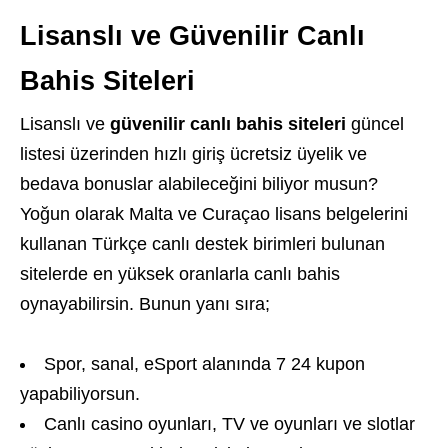
Lisanslı ve Güvenilir Canlı
Bahis Siteleri
Lisanslı ve
güvenilir canlı bahis siteleri
güncel
listesi üzerinden hızlı giriş ücretsiz üyelik ve
bedava bonuslar alabileceğini biliyor musun?
Yoğun olarak Malta ve Curaçao lisans belgelerini
kullanan Türkçe canlı destek birimleri bulunan
sitelerde en yüksek oranlarla canlı bahis
oynayabilirsin. Bunun yanı sıra;
Spor, sanal, eSport alanında 7 24 kupon
yapabiliyorsun.
Canlı casino oyunları, TV ve oyunları ve slotlar