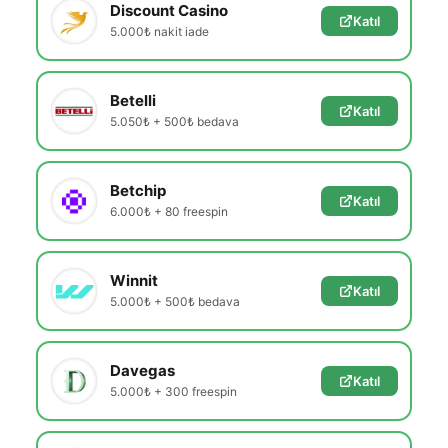
Discount Casino
Katıl
5.000₺ nakit iade
Betelli
Katıl
5.050₺ + 500₺ bedava
Betchip
Katıl
6.000₺ + 80 freespin
Winnit
Katıl
5.000₺ + 500₺ bedava
Davegas
Katıl
5.000₺ + 300 freespin