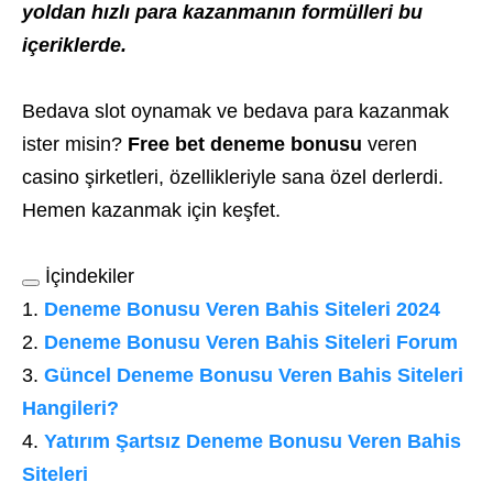
yoldan hızlı para kazanmanın formülleri bu
içeriklerde.
Bedava slot oynamak ve bedava para kazanmak
ister misin?
Free bet deneme bonusu
veren
casino şirketleri, özellikleriyle sana özel derlerdi.
Hemen kazanmak için keşfet.
İçindekiler
Deneme Bonusu Veren Bahis Siteleri 2024
Deneme Bonusu Veren Bahis Siteleri Forum
Güncel Deneme Bonusu Veren Bahis Siteleri
Hangileri?
Yatırım Şartsız Deneme Bonusu Veren Bahis
Siteleri