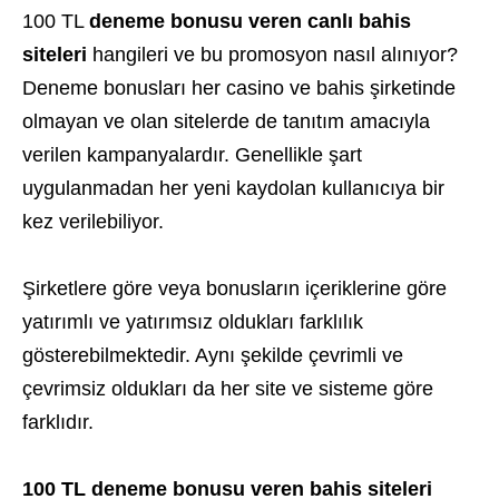
100 TL
deneme bonusu veren canlı bahis
siteleri
hangileri ve bu promosyon nasıl alınıyor?
Deneme bonusları her casino ve bahis şirketinde
olmayan ve olan sitelerde de tanıtım amacıyla
verilen kampanyalardır. Genellikle şart
uygulanmadan her yeni kaydolan kullanıcıya bir
kez verilebiliyor.
Şirketlere göre veya bonusların içeriklerine göre
yatırımlı ve yatırımsız oldukları farklılık
gösterebilmektedir. Aynı şekilde çevrimli ve
çevrimsiz oldukları da her site ve sisteme göre
farklıdır.
100 TL deneme bonusu veren bahis siteleri