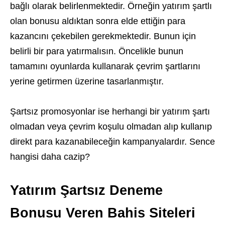
bağlı olarak belirlenmektedir. Örneğin yatırım şartlı
olan bonusu aldıktan sonra elde ettiğin para
kazancını çekebilen gerekmektedir. Bunun için
belirli bir para yatırmalısın. Öncelikle bunun
tamamını oyunlarda kullanarak çevrim şartlarını
yerine getirmen üzerine tasarlanmıştır.
Şartsız promosyonlar ise herhangi bir yatırım şartı
olmadan veya çevrim koşulu olmadan alıp kullanıp
direkt para kazanabileceğin kampanyalardır. Sence
hangisi daha cazip?
Yatırım Şartsız Deneme
Bonusu Veren Bahis Siteleri