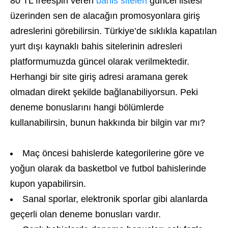
80 TL freespin veren
bahis siteleri
güncel listesi
üzerinden sen de alacağın promosyonlara giriş
adreslerini görebilirsin. Türkiye’de sıklıkla kapatılan
yurt dışı kaynaklı bahis sitelerinin adresleri
platformumuzda güncel olarak verilmektedir.
Herhangi bir site giriş adresi aramana gerek
olmadan direkt şekilde bağlanabiliyorsun. Peki
deneme bonuslarını hangi bölümlerde
kullanabilirsin, bunun hakkında bir bilgin var mı?
Maç öncesi bahislerde kategorilerine göre ve
yoğun olarak da basketbol ve futbol bahislerinde
kupon yapabilirsin.
Sanal sporlar, elektronik sporlar gibi alanlarda
geçerli olan deneme bonusları vardır.