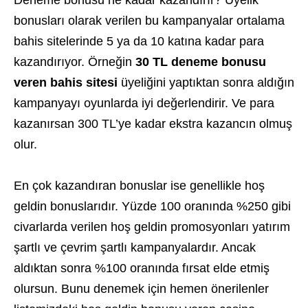
bonusları olarak verilen bu kampanyalar ortalama
bahis sitelerinde 5 ya da 10 katına kadar para
kazandırıyor. Örneğin
30 TL deneme bonusu
veren bahis sitesi
üyeliğini yaptıktan sonra aldığın
kampanyayı oyunlarda iyi değerlendirir. Ve para
kazanırsan 300 TL’ye kadar ekstra kazancın olmuş
olur.
En çok kazandıran bonuslar ise genellikle hoş
geldin bonuslarıdır. Yüzde 100 oranında %250 gibi
civarlarda verilen hoş geldin promosyonları yatırım
şartlı ve çevrim şartlı kampanyalardır. Ancak
aldıktan sonra %100 oranında fırsat elde etmiş
olursun. Bunu denemek için hemen önerilenler