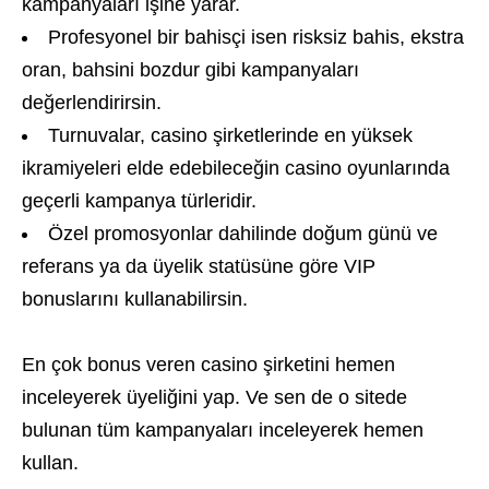
kampanyaları işine yarar.
Profesyonel bir bahisçi isen risksiz bahis, ekstra
oran, bahsini bozdur gibi kampanyaları
değerlendirirsin.
Turnuvalar, casino şirketlerinde en yüksek
ikramiyeleri elde edebileceğin casino oyunlarında
geçerli kampanya türleridir.
Özel promosyonlar dahilinde doğum günü ve
referans ya da üyelik statüsüne göre VIP
bonuslarını kullanabilirsin.
En çok bonus veren casino şirketini hemen
inceleyerek üyeliğini yap. Ve sen de o sitede
bulunan tüm kampanyaları inceleyerek hemen
kullan.