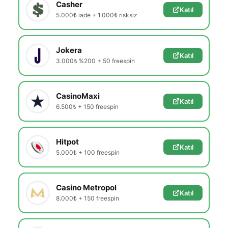
Casher
Katıl
5.000₺ iade + 1.000₺ risksiz
Jokera
Katıl
3.000₺ %200 + 50 freespin
CasinoMaxi
Katıl
6.500₺ + 150 freespin
Hitpot
Katıl
5.000₺ + 100 freespin
Casino Metropol
Katıl
8.000₺ + 150 freespin