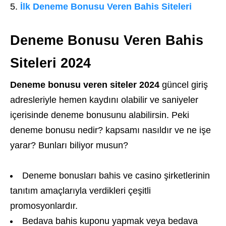
İlk Deneme Bonusu Veren Bahis Siteleri
Deneme Bonusu Veren Bahis
Siteleri 2024
Deneme bonusu veren siteler 2024
güncel giriş
adresleriyle hemen kaydını olabilir ve saniyeler
içerisinde deneme bonusunu alabilirsin. Peki
deneme bonusu nedir? kapsamı nasıldır ve ne işe
yarar? Bunları biliyor musun?
Deneme bonusları bahis ve casino şirketlerinin
tanıtım amaçlarıyla verdikleri çeşitli
promosyonlardır.
Bedava bahis kuponu yapmak veya bedava